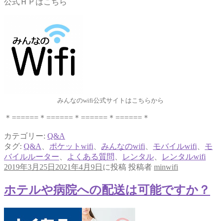
公式ＨＰはこちら
みんなのwifi公式サイトはこちらから
＊======＊======＊======＊======＊
カテゴリー:
Q&A
タグ:
Q&A
、
ポケットwifi
、
みんなのwifi
、
モバイルwifi
、
モ
バイルルーター
、
よくある質問
、
レンタル
、
レンタルwifi
2019年3月25日
2021年4月9日
に投稿
投稿者
minwifi
ホテルや病院への配送は可能ですか？