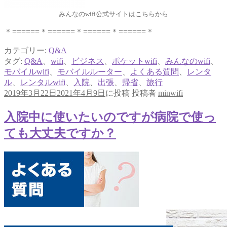
みんなのwifi公式サイトはこちらから
＊======＊======＊======＊======＊
カテゴリー:
Q&A
タグ:
Q&A
、
wifi
、
ビジネス
、
ポケットwifi
、
みんなのwifi
、
モバイルwifi
、
モバイルルーター
、
よくある質問
、
レンタ
ル
、
レンタルwifi
、
入院
、
出張
、
帰省
、
旅行
2019年3月22日
2021年4月9日
に投稿
投稿者
minwifi
入院中に使いたいのですが病院で使っ
ても大丈夫ですか？