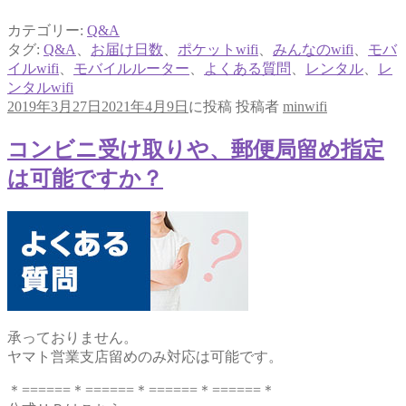
カテゴリー:
Q&A
タグ:
Q&A
、
お届け日数
、
ポケットwifi
、
みんなのwifi
、
モバ
イルwifi
、
モバイルルーター
、
よくある質問
、
レンタル
、
レ
ンタルwifi
2019年3月27日
2021年4月9日
に投稿
投稿者
minwifi
コンビニ受け取りや、郵便局留め指定
は可能ですか？
承っておりません。
ヤマト営業支店留めのみ対応は可能です。
＊======＊======＊======＊======＊