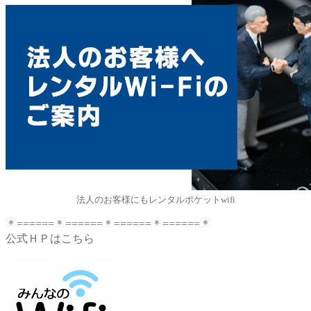
法人のお客様にもレンタルポケットwifi
＊======＊======＊======＊======＊
公式ＨＰはこちら