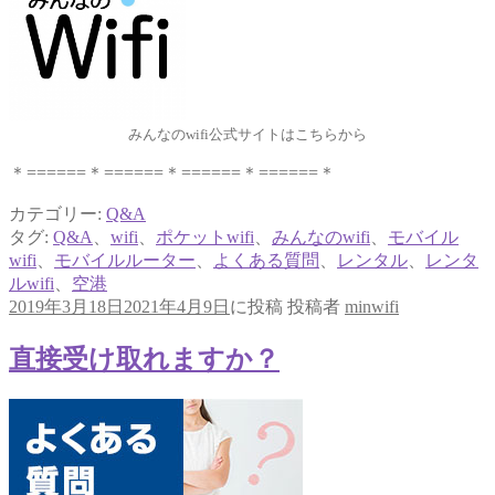
みんなのwifi公式サイトはこちらから
＊======＊======＊======＊======＊
カテゴリー:
Q&A
タグ:
Q&A
、
wifi
、
ポケットwifi
、
みんなのwifi
、
モバイル
wifi
、
モバイルルーター
、
よくある質問
、
レンタル
、
レンタ
ルwifi
、
空港
2019年3月18日
2021年4月9日
に投稿
投稿者
minwifi
直接受け取れますか？