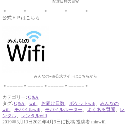
配達日数の目安
＊======＊======＊======＊======＊
公式ＨＰはこちら
みんなのwifi公式サイトはこちらから
＊======＊======＊======＊======＊
カテゴリー:
Q&A
タグ:
Q&A
、
wifi
、
お届け日数
、
ポケットwifi
、
みんなの
wifi
、
モバイルwifi
、
モバイルルーター
、
よくある質問
、
レ
ンタル
、
レンタルwifi
2019年3月13日
2021年4月9日
に投稿
投稿者
minwifi