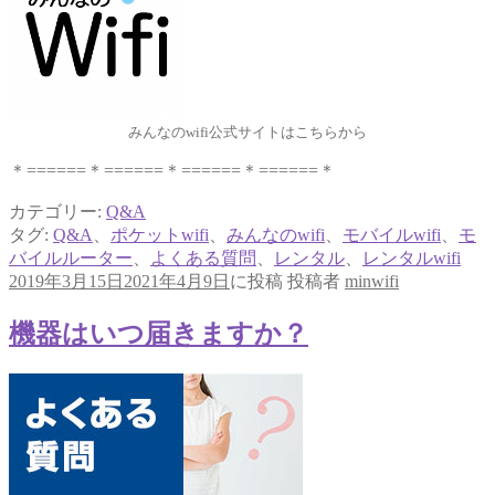
みんなのwifi公式サイトはこちらから
＊======＊======＊======＊======＊
カテゴリー:
Q&A
タグ:
Q&A
、
ポケットwifi
、
みんなのwifi
、
モバイルwifi
、
モ
バイルルーター
、
よくある質問
、
レンタル
、
レンタルwifi
2019年3月15日
2021年4月9日
に投稿
投稿者
minwifi
機器はいつ届きますか？