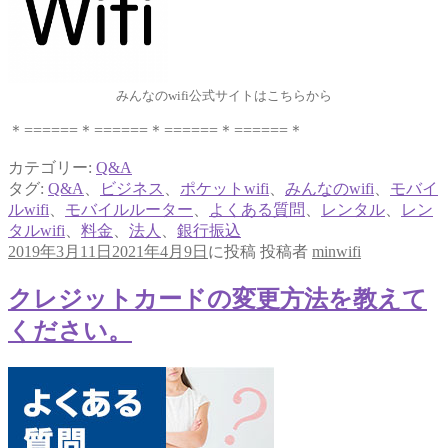
みんなのwifi公式サイトはこちらから
＊======＊======＊======＊======＊
カテゴリー:
Q&A
タグ:
Q&A
、
ビジネス
、
ポケットwifi
、
みんなのwifi
、
モバイ
ルwifi
、
モバイルルーター
、
よくある質問
、
レンタル
、
レン
タルwifi
、
料金
、
法人
、
銀行振込
2019年3月11日
2021年4月9日
に投稿
投稿者
minwifi
クレジットカードの変更方法を教えて
ください。