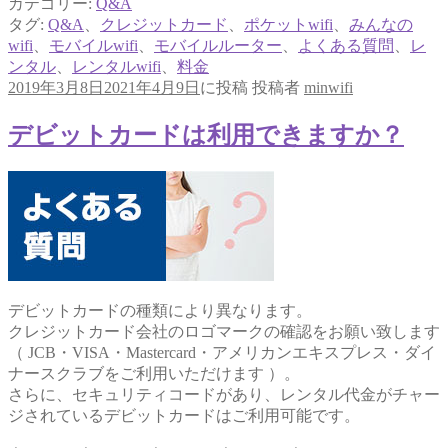
カテゴリー:
Q&A
タグ:
Q&A
、
クレジットカード
、
ポケットwifi
、
みんなの
wifi
、
モバイルwifi
、
モバイルルーター
、
よくある質問
、
レ
ンタル
、
レンタルwifi
、
料金
2019年3月8日
2021年4月9日
に投稿
投稿者
minwifi
デビットカードは利用できますか？
デビットカードの種類により異なります。
クレジットカード会社のロゴマークの確認をお願い致します
（ JCB・VISA・Mastercard・アメリカンエキスプレス・ダイ
ナースクラブをご利用いただけます ）。
さらに、セキュリティコードがあり、レンタル代金がチャー
ジされているデビットカードはご利用可能です。