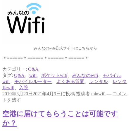
みんなのwifi公式サイトはこちらから
＊======＊======＊======＊======＊
カテゴリー:
Q&A
タグ:
Q&A
、
wifi
、
ポケットwifi
、
みんなのwifi
、
モバイル
wifi
、
モバイルルーター
、
よくある質問
、
レンタル
、
レンタ
ルwifi
、
入院
2019年3月20日
2021年4月9日
に投稿
投稿者
minwifi
—
コメン
トを残す
空港に届けてもらうことは可能です
か？