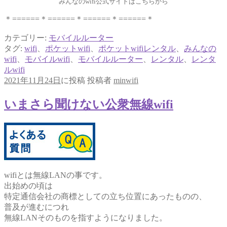
みんなのwifi公式サイトはこちらから
＊======＊======＊======＊======＊
カテゴリー:
モバイルルーター
タグ:
wifi
、
ポケットwifi
、
ポケットwifiレンタル
、
みんなの
wifi
、
モバイルwifi
、
モバイルルーター
、
レンタル
、
レンタ
ルwifi
2021年11月24日
に投稿
投稿者
minwifi
いまさら聞けない公衆無線wifi
wifiとは無線LANの事です。
出始めの頃は
特定通信会社の商標としての立ち位置にあったものの、
普及が進むにつれ
無線LANそのものを指すようになりました。