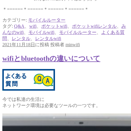
＊======＊======＊======＊======＊
カテゴリー:
モバイルルーター
タグ:
Q&A
、
wifi
、
ポケットwifi
、
ポケットwifiレンタル
、
み
んなのwifi
、
モバイルwifi
、
モバイルルーター
、
よくある質
問
、
レンタル
、
レンタルwifi
2021年11月18日
に投稿
投稿者
minwifi
wifiとbluetoothの違いについて
今では私達の生活に
ネットワーク環境は必要なツールの一つです。