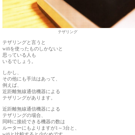
テザリング
テザリングと言うと
wifiを使ったものしかないと
思っている人も
いるでしょう。
しかし、
その他にも手法はあって、
例えば、
近距離無線通信機器による
テザリングがあります。
近距離無線通信機器による
テザリングの場合、
同時に接続できる機器の数は
ルーターにもよりますが1～3台と、
wifiと比較すると少なめです。