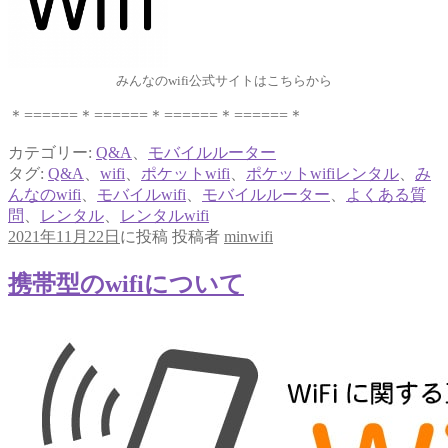
みんなのwifi公式サイトはこちらから
＊======＊======＊======＊======＊
カテゴリー:
Q&A
、
モバイルルーター
タグ:
Q&A
、
wifi
、
ポケットwifi
、
ポケットwifiレンタル
、
み
んなのwifi
、
モバイルwifi
、
モバイルルーター
、
よくある質
問
、
レンタル
、
レンタルwifi
2021年11月22日
に投稿
投稿者
minwifi
携帯型のwifiについて