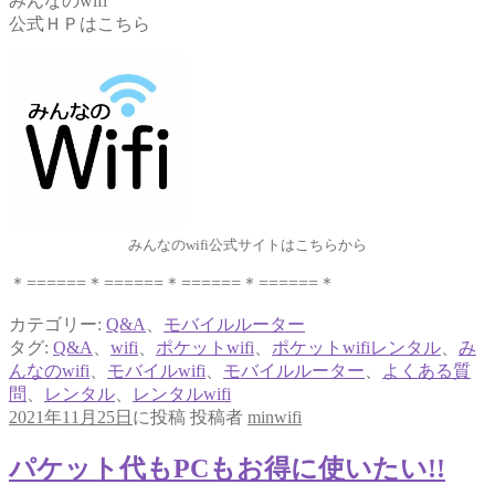
みんなのwifi
公式ＨＰはこちら
みんなのwifi公式サイトはこちらから
＊======＊======＊======＊======＊
カテゴリー:
Q&A
、
モバイルルーター
タグ:
Q&A
、
wifi
、
ポケットwifi
、
ポケットwifiレンタル
、
み
んなのwifi
、
モバイルwifi
、
モバイルルーター
、
よくある質
問
、
レンタル
、
レンタルwifi
2021年11月25日
に投稿
投稿者
minwifi
パケット代もPCもお得に使いたい!!