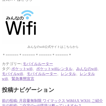
みんなのwifi公式サイトはこちらから
＊======＊======＊======＊======＊
カテゴリー:
モバイルルーター
タグ:
ポケットwifi
、
ポケットwifiレンタル
、
みんなのwifi
、
モバイルwifi
、
モバイルルーター
、
レンタル
、
レンタル
wifi
、
緊急事態宣言
投稿ナビゲーション
前の投稿:
月容量無制限 ワイマックス WiMAX WX01 ご紹介
次の投稿:
ご自宅のwifi環境は整っていますか？