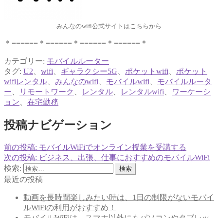
みんなのwifi公式サイトはこちらから
＊======＊======＊======＊======＊
カテゴリー:
モバイルルーター
タグ:
U2
、
wifi
、
ギャラクシー5G
、
ポケットwifi
、
ポケット
wifiレンタル
、
みんなのwifi
、
モバイルwifi
、
モバイルルータ
ー
、
リモートワーク
、
レンタル
、
レンタルwifi
、
ワーケーシ
ョン
、
在宅勤務
投稿ナビゲーション
前の投稿:
モバイルWiFiでオンライン授業を受講する
次の投稿:
ビジネス、出張、仕事におすすめのモバイルWiFi
検索:
最近の投稿
動画を長時間楽しみたい時は、1日の制限がないモバイ
ルWiFiの利用がおすすめ！
モバイルWiFiは、スマホ以外にもパソコンやタブレッ