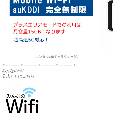
レンタルwifiギャラクシー5G
＊======＊======＊======＊======＊
みんなのwifi
公式ＨＰはこちら