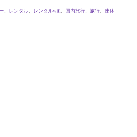
ー
、
レンタル
、
レンタルwifi
、
国内旅行
、
旅行
、
連休