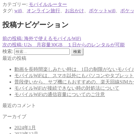
カテゴリー:
モバイルルーター
タグ:
wifi
、
オンライン旅行
、
お出かけ
、
ポケットwifi
、
ポケッ
投稿ナビゲーション
前の投稿:
海外で使えるモバイルWiFi
次の投稿:
U2s 月容量30GB １日からのレンタルが可能
検索:
最近の投稿
動画を長時間楽しみたい時は、1日の制限がないモバイル
モバイルWiFiは、スマホ以外にもパソコンやタブレッ
普段使いから、サブ機にもおすすめの、楽天回線SIM
モバイルWiFiが接続できない時の対処法について
モバイルWiFiの通信容量についてのご注意
最近のコメント
アーカイブ
2024年1月
2023年12月