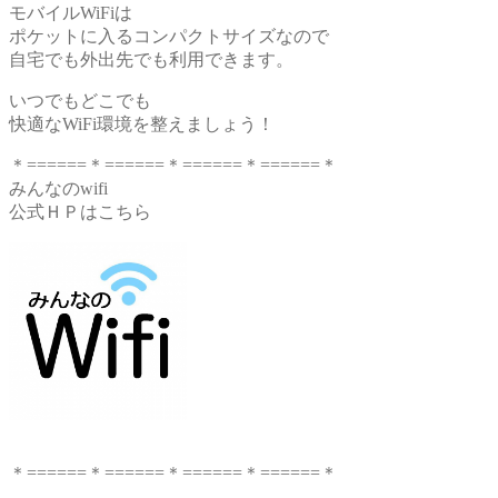
モバイルWiFiは
ポケットに入るコンパクトサイズなので
自宅でも外出先でも利用できます。
いつでもどこでも
快適なWiFi環境を整えましょう！
＊======＊======＊======＊======＊
みんなのwifi
公式ＨＰはこちら
＊======＊======＊======＊======＊