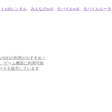
トwifiレンタル
、
みんなのwifi
、
モバイルwifi
、
モバイルルータ
WiFiの利用がおすすめ！
ト、ゲーム機器に利用可能
カードを販売しています