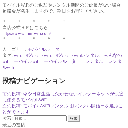
モバイルWiFiのご返却やレンタル期間のご延長がない場合
延滞金が発生しますので、期日をお守りください。
＊====＊====＊====＊====＊
当店公式ＨＰはこちら
https://www.min-wifi.com/
＊====＊====＊====＊====＊
カテゴリー:
モバイルルーター
タグ:
wifi
、
ポケットwifi
、
ポケットwifiレンタル
、
みんなの
wifi
、
モバイルwifi
、
モバイルルーター
、
レンタル
、
レンタ
ルwifi
投稿ナビゲーション
前の投稿:
今や日常生活に欠かせないインターネットが快適
に使えるモバイルWiFi
次の投稿:
モバイルWiFiレンタルはレンタル開始日を選ぶこ
とができます
検索:
最近の投稿